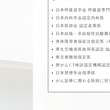
日本呼吸器学会
呼吸器専
日本内科学会認定内科医
日本医師会
認定産業医
日本結核・非結核性抗酸菌
身体障害者福祉法指定医
（
厚生労働省医政局長認定
東京都難病指定医
肺がんCT検診認定機構
認
日本禁煙学会指導医
がん診療に携わる医師に対