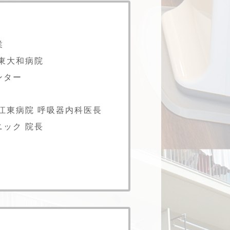
業
東大和病院
ンター
江東病院
呼吸器内科医長
ック 院長