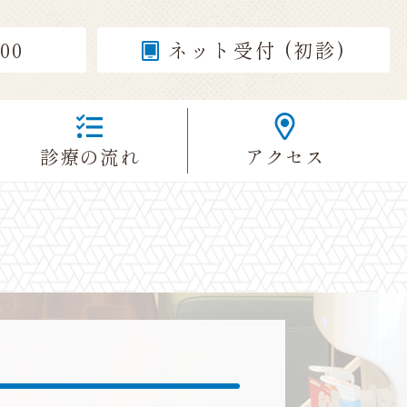
700
ネット受付 (初診)
診療の
流れ
アクセス