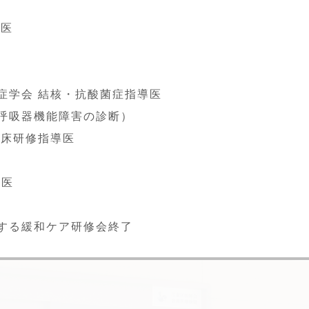
門医
症学会
結核・抗酸菌症指導医
呼吸器機能障害の診断）
臨床研修指導医
定医
する緩和ケア研修会終了