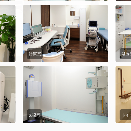
診察室
処置
X線室
トイ