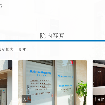
橋病院
院内写真
像が拡大します。
入口
受付